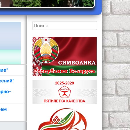
ние"
жений"
арно-
тем