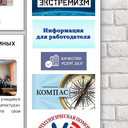
6
мных
ащиеся
тектура»
ите свои