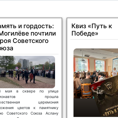
мять и гордость:
Квиз «Путь к
Могилёве почтили
Победе»
роя Советского
оюза
8 мая в сквере по улице
смонавтов прошла
ржественная церемония
ложения цветов к памятнику
ою Советского Союза Аслану