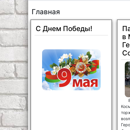
Главная
С Днем Победы!
Па
в 
Ге
С
Ко
то
воз
Гер