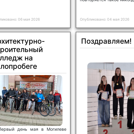
Отправить
X
ликовано: 06 мая 2026
Опубликовано: 04 мая 2026
рхитектурно-
Поздравляем!
троительный
олледж на
елопробеге
Первый день мая в Могилеве