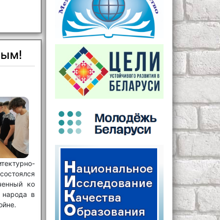
канского
та «Цветы
колледже
де»!
вым!
ектурно-
 состоялся
ченный ко
 народа в
ойне.