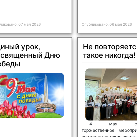
ликовано: 07 мая 2026
Опубликовано: 06 мая 2026
иный урок,
Не повторяетс
освященный Дню
такое никогда!
обеды
4 мая сост
торжественное меропр
повторяется такое никогд