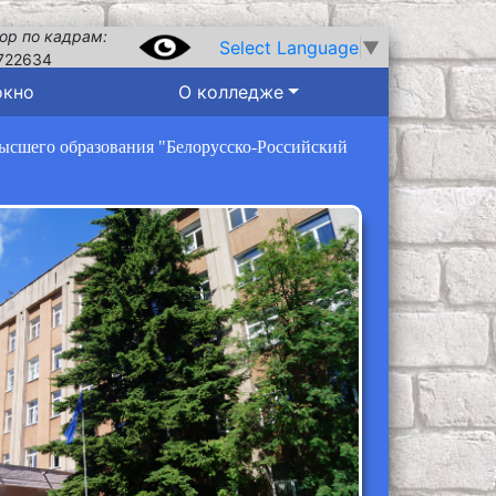
ор по кадрам:
Select Language
▼
722634
окно
О колледже
высшего образования "Белорусско-Российский