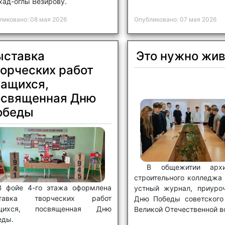
хад-оглы Везирову.
В рамках республи
ликовано: 08 мая 2026
Опубликовано: 07 мая 2026
патриотического проек
Великой Победы» в 
прошел квиз «Путь к Побе
ыставка
Это нужно жи
орческих работ
чащихся,
освященная Дню
обеды
В общежитии архит
строительного колледжа
В фойе 4-го этажа оформлена
устный журнал, приуро
тавка творческих работ
Дню Победы советского
щихся, посвященная Дню
Великой Отечественной в
еды.