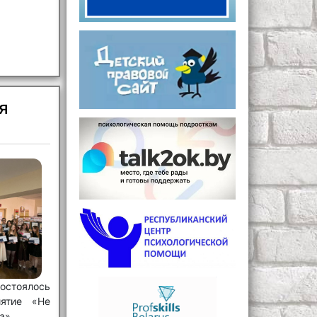
я
оялось
иятие «Не
а».