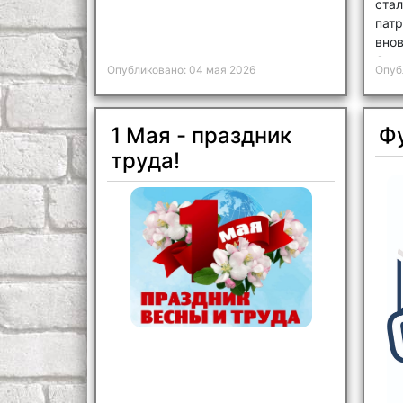
ста
пат
вно
бол
Опубликовано: 04 мая 2026
Опуб
кот
гер
Год
1 Мая - праздник
Фу
труда!