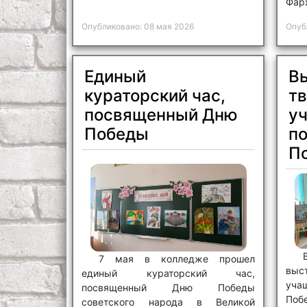
Фар
Опубликовано: 08 мая 2026
Опуб
Единый
В
кураторский час,
тв
посвященный Дню
у
Победы
п
П
7 мая в колледже прошел
выс
единый кураторский час,
уча
посвященный Дню Победы
Поб
советского народа в Великой