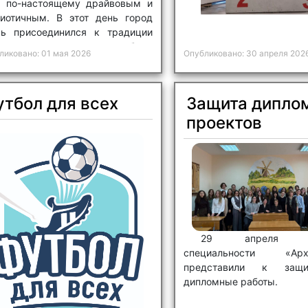
л по-настоящему драйвовым и
риотичным. В этот день город
вь присоединился к традиции
ьшого весеннего велопробега,
ликовано: 01 мая 2026
Опубликовано: 30 апреля 202
орый посвящен 85-летию
оической обороны Могилева и
у белорусской женщины.
тбол для всех
Защита дипло
проектов
29 апреля уч
специальности «Архи
представили к защ
дипломные работы.