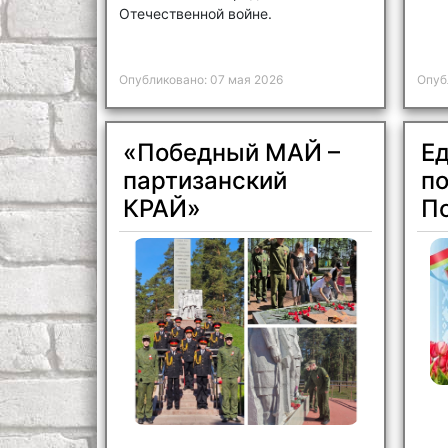
Отечественной войне.
Опубликовано: 07 мая 2026
Опуб
«Победный МАЙ –
Ед
партизанский
п
КРАЙ»
П