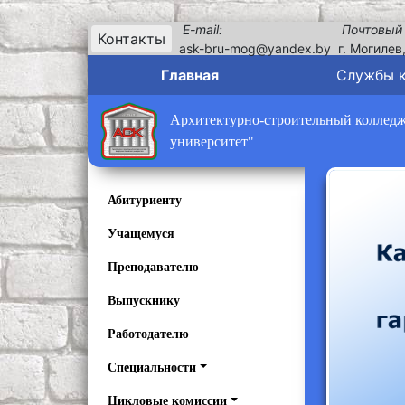
E-mail:
Почтовый
Контакты
ask-bru-mog@yandex.by
г. Могилев
Главная
Службы 
Архитектурно-строительный колледж 
университет"
Абитуриенту
Учащемуся
Преподавателю
Выпускнику
Работодателю
Специальности
Цикловые комиссии