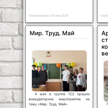
Опубликовано: 06 мая 2026
Опуб
Мир. Труд. Май
А
с
к
в
4 мая в группе 1С2 прошло
внеаудиторное мероприятие на
тему «Мир. Труд. Май».