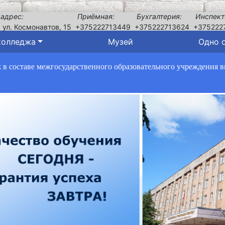
 адрес:
Приёмная:
Бухгалтерия:
Инспект
, ул. Космонавтов, 15
+375222713449
+375222713624
+375222
колледжа
Музей
Одно 
в составе межгосударственного образовательного учреждения 