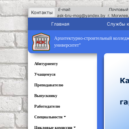
E-mail:
Почтовый
Контакты
ask-bru-mog@yandex.by
г. Могилев
Главная
Службы 
Архитектурно-строительный колледж 
университет"
Абитуриенту
Учащемуся
Преподавателю
Выпускнику
Работодателю
Специальности
Цикловые комиссии