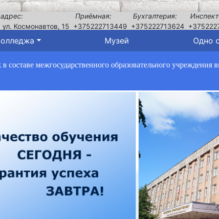
 адрес:
Приёмная:
Бухгалтерия:
Инспект
, ул. Космонавтов, 15
+375222713449
+375222713624
+375222
колледжа
Музей
Одно 
в составе межгосударственного образовательного учреждения 