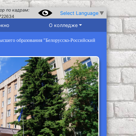
ор по кадрам:
Select Language
▼
722634
окно
О колледже
высшего образования "Белорусско-Российский