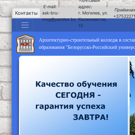
Почтовый
E-mail:
адрес:
Приёмная
Контакты
ask-bru-
г. Могилев, ул.
+3752227
mog@yandex.by
Космонавтов,
15
Архитектурно-строительный колледж в соста
образования "Белорусско-Российский универ