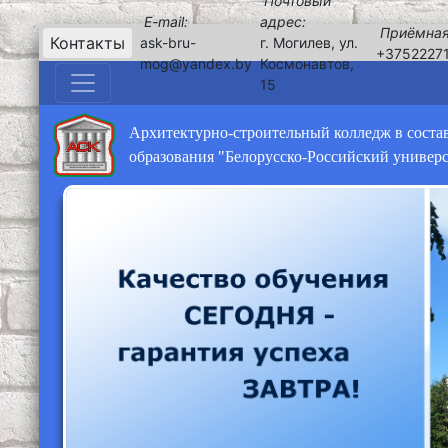
Почтовый
E-mail:
адрес:
Приёмная
Контакты
ask-bru-
г. Могилев, ул.
+3752227
mog@yandex.by
Космонавтов,
15
Архитектурно-строительный колледж в соста
образования "Белорусско-Российский универ